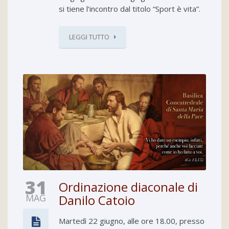
si tiene l’incontro dal titolo “Sport è vita”.
LEGGI TUTTO
31
Ordinazione diaconale di
MAG
Danilo Catoio
Martedì 22 giugno, alle ore 18.00, presso