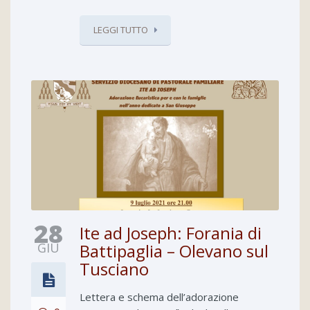
LEGGI TUTTO
28
Ite ad Joseph: Forania di
GIU
Battipaglia – Olevano sul
Tusciano
Lettera e schema dell’adorazione