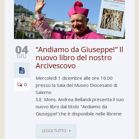
04
“Andiamo da Giuseppe!” Il
GIU
nuovo libro del nostro
Arcivescovo
Mercoledì 1 dicembre alle ore 16.00
0
presso la Sala del Museo Diocesano di
Salerno
S.E. Mons. Andrea Bellandi presenta il suo
nuovo libro dal titolo "Andiamo da
Giuseppe!"che è disponibile nelle librerie
LEGGI TUTTO