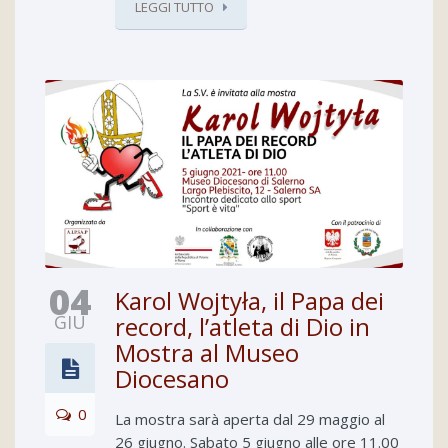
LEGGI TUTTO
04
Karol Wojtyła, il Papa dei
GIU
record, l’atleta di Dio in
Mostra al Museo
Diocesano
0
La mostra sarà aperta dal 29 maggio al
26 giugno. Sabato 5 giugno alle ore 11.00