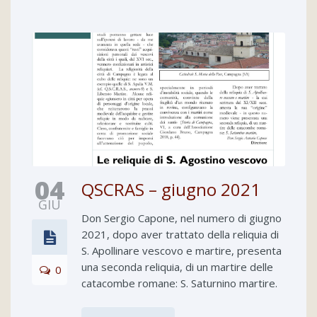
04
QSCRAS – giugno 2021
GIU
Don Sergio Capone, nel numero di giugno
2021, dopo aver trattato della reliquia di
S. Apollinare vescovo e martire, presenta
una seconda reliquia, di un martire delle
0
catacombe romane: S. Saturnino martire.