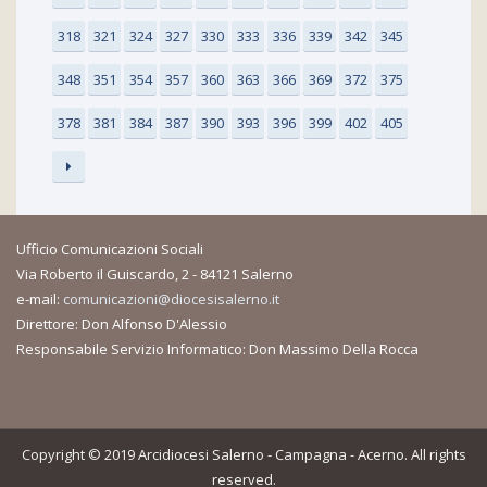
318
321
324
327
330
333
336
339
342
345
348
351
354
357
360
363
366
369
372
375
378
381
384
387
390
393
396
399
402
405
Ufficio Comunicazioni Sociali
Via Roberto il Guiscardo, 2 - 84121 Salerno
e-mail:
comunicazioni@diocesisalerno.it
Direttore: Don Alfonso D'Alessio
Responsabile Servizio Informatico: Don Massimo Della Rocca
Copyright © 2019 Arcidiocesi Salerno - Campagna - Acerno. All rights
reserved.