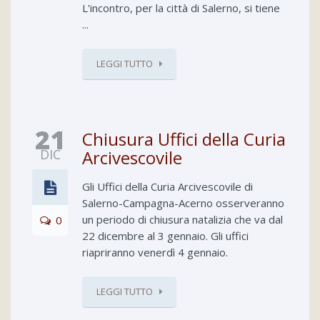
L'incontro, per la città di Salerno, si tiene
...
LEGGI TUTTO
21
Chiusura Uffici della Curia
DIC
Arcivescovile
Gli Uffici della Curia Arcivescovile di
Salerno-Campagna-Acerno osserveranno
un periodo di chiusura natalizia che va dal
0
22 dicembre al 3 gennaio. Gli uffici
riapriranno venerdì 4 gennaio.
LEGGI TUTTO