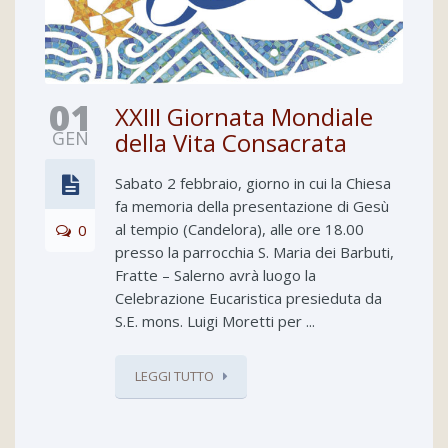
01
XXIII Giornata Mondiale
GEN
della Vita Consacrata
Sabato 2 febbraio, giorno in cui la Chiesa
fa memoria della presentazione di Gesù
al tempio (Candelora), alle ore 18.00
0
presso la parrocchia S. Maria dei Barbuti,
Fratte – Salerno avrà luogo la
Celebrazione Eucaristica presieduta da
S.E. mons. Luigi Moretti per ...
LEGGI TUTTO