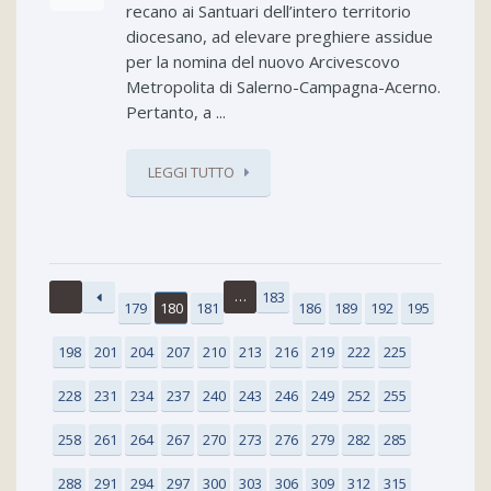
recano ai Santuari dell’intero territorio
diocesano, ad elevare preghiere assidue
per la nomina del nuovo Arcivescovo
Metropolita di Salerno-Campagna-Acerno.
Pertanto, a ...
LEGGI TUTTO
…
183
179
180
181
186
189
192
195
198
201
204
207
210
213
216
219
222
225
228
231
234
237
240
243
246
249
252
255
258
261
264
267
270
273
276
279
282
285
288
291
294
297
300
303
306
309
312
315