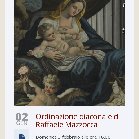
02
Ordinazione diaconale di
GEN
Raffaele Mazzocca
Domenica 3 febbraio alle ore 18.00