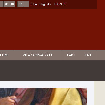
Dom 9 Agosto
----
08:29:57
LERO
VITA CONSACRATA
LAICI
ENTI