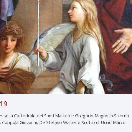
019
sso la Cattedrale dei Santi Matteo e Gregorio Magno in Salerno
i, Coppola Giovanni, De Stefano Walter e Scotto di Uccio Marco