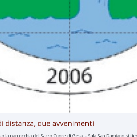
di distanza, due avvenimenti
o la parrocchia del Sacro Cuore di Gesù – Sala San Damiano si tie