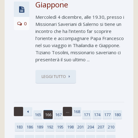
Giappone
Mercoledì 4 dicembre, alle 19.30, presso i
0
Missionari Saveriani di Salerno si tiene un
incontro che ha l’intento far scoprire
l’oriente e accompagnare Papa Francesco
nel suo viaggio in Thailandia e Giappone.
Tiziano Tosolini, missionario saveriano ci
presenterà il suo ultimo ...
LEGGI TUTTO
…
168
165
166
167
171
174
177
180
183
186
189
192
195
198
201
204
207
210