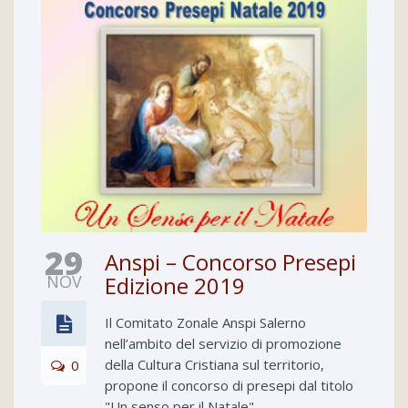
29
Anspi – Concorso Presepi
NOV
Edizione 2019
Il Comitato Zonale Anspi Salerno
nell’ambito del servizio di promozione
della Cultura Cristiana sul territorio,
0
propone il concorso di presepi dal titolo
"Un senso per il Natale"