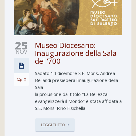
25
Museo Diocesano:
NOV
Inaugurazione della Sala
del ‘700
Sabato 14 dicembre S.E. Mons. Andrea
0
Bellandi presiederà l'inaugurazione della
Sala
la prolusione dal titolo "La Bellezza
evangelizzerà il Mondo" è stata affidata a
S.E. Mons. Rino Fisichella
LEGGI TUTTO