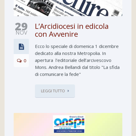
29
L’Arcidiocesi in edicola
NOV
con Avvenire
Ecco lo speciale di domenica 1 dicembre
dedicato alla nostra Metropolia. In
apertura l'editoriale dell’arcivescovo
0
Mons. Andrea Bellandi dal titolo "La sfida
di comunicare la fede"
LEGGI TUTTO