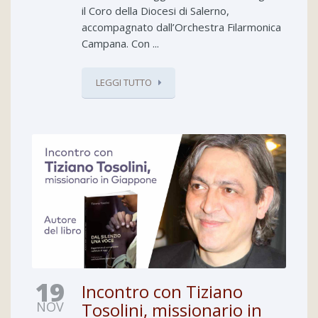
il Coro della Diocesi di Salerno,
accompagnato dall’Orchestra Filarmonica
Campana. Con ...
LEGGI TUTTO
19
Incontro con Tiziano
NOV
Tosolini, missionario in