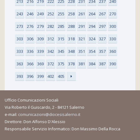
213
216
219
222
225
228
231
234
237
240
243
246
249
252
255
258
261
264
267
270
273
276
279
282
285
288
291
294
297
300
303
306
309
312
315
318
321
324
327
330
333
336
339
342
345
348
351
354
357
360
363
366
369
372
375
378
381
384
387
390
393
396
399
402
405
Ufficio Comunicazioni Sociali
Via Roberto il Guiscardo, 2 - 84121 Salerno
e-mail:
comunicazioni@diocesisalerno.it
Direttore: Don Alfonso D'Alessio
Responsabile Servizio Informatico: Don Massimo Della Rocca