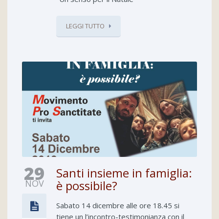
LEGGI TUTTO
29
Santi insieme in famiglia:
NOV
è possibile?
Sabato 14 dicembre alle ore 18.45 si
tiene un l’incontro-testimonianza con il