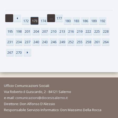
…
177
172
173
174
180
183
186
189
192
195
198
201
204
207
210
213
216
219
222
225
228
231
234
237
240
243
246
249
252
255
258
261
264
267
270
Ufficio Comunicazioni Sociali
Via Roberto il Guiscardo, 2 - 84121 Salerno
e-mail:
comunicazioni@diocesisalerno.it
Direttore: Don Alfonso D'Alessio
Responsabile Servizio Informatico: Don Massimo Della Rocca