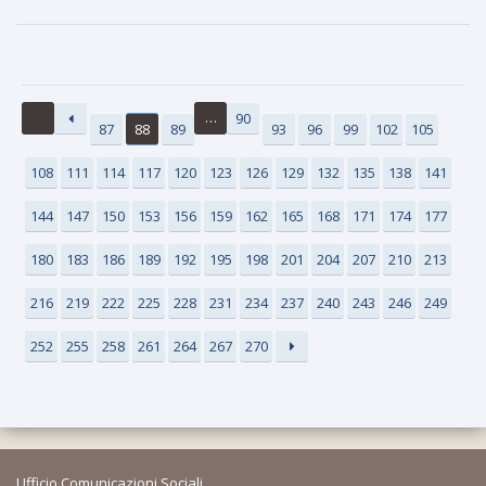
…
90
87
88
89
93
96
99
102
105
108
111
114
117
120
123
126
129
132
135
138
141
144
147
150
153
156
159
162
165
168
171
174
177
180
183
186
189
192
195
198
201
204
207
210
213
216
219
222
225
228
231
234
237
240
243
246
249
252
255
258
261
264
267
270
Ufficio Comunicazioni Sociali