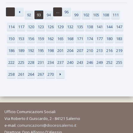
…
96
92
93
94
99
102
105
108
111
114
117
120
123
126
129
132
135
138
141
144
147
150
153
156
159
162
165
168
171
174
177
180
183
186
189
192
195
198
201
204
207
210
213
216
219
222
225
228
231
234
237
240
243
246
249
252
255
258
261
264
267
270
Ufficio Comunicazioni Sociali
Via Roberto il Guiscardo, 2 - 84121 Salerno
e-mail:
comunicazioni@diocesisalerno.it
Direttore: Don Alfonso D'Alessio