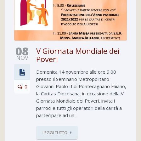
08
V Giornata Mondiale dei
NOV
Poveri
Domenica 14 novembre alle ore 9.00
presso il Seminario Metropolitano
Giovanni Paolo II di Pontecagnano Faiano,
0
la Caritas Diocesana, in occasione della V
Giornata Mondiale dei Poveri, invita i
parroci e tutti gli operatori della carità a
partecipare ad un ...
LEGGI TUTTO