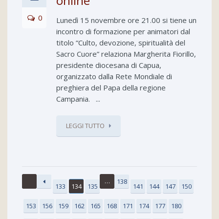
online
0
Lunedì 15 novembre ore 21.00 si tiene un
incontro di formazione per animatori dal
titolo “Culto, devozione, spiritualità del
Sacro Cuore” relaziona Margherita Fiorillo,
presidente diocesana di Capua,
organizzato dalla Rete Mondiale di
preghiera del Papa della regione
Campania. ...
LEGGI TUTTO
…
138
133
134
135
141
144
147
150
153
156
159
162
165
168
171
174
177
180