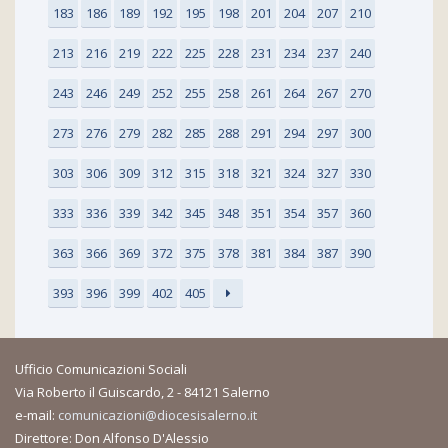
183
186
189
192
195
198
201
204
207
210
213
216
219
222
225
228
231
234
237
240
243
246
249
252
255
258
261
264
267
270
273
276
279
282
285
288
291
294
297
300
303
306
309
312
315
318
321
324
327
330
333
336
339
342
345
348
351
354
357
360
363
366
369
372
375
378
381
384
387
390
393
396
399
402
405
Ufficio Comunicazioni Sociali
Via Roberto il Guiscardo, 2 - 84121 Salerno
e-mail:
comunicazioni@diocesisalerno.it
Direttore: Don Alfonso D'Alessio