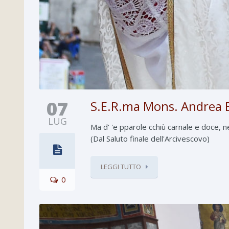
07
S.E.R.ma Mons. Andrea B
LUG
Ma d' 'e pparole cchiù carnale e doce, n
(Dal Saluto finale dell'Arcivescovo)
LEGGI TUTTO
0