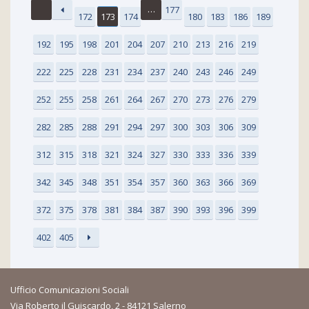
…
177
172
173
174
180
183
186
189
192
195
198
201
204
207
210
213
216
219
222
225
228
231
234
237
240
243
246
249
252
255
258
261
264
267
270
273
276
279
282
285
288
291
294
297
300
303
306
309
312
315
318
321
324
327
330
333
336
339
342
345
348
351
354
357
360
363
366
369
372
375
378
381
384
387
390
393
396
399
402
405
Ufficio Comunicazioni Sociali
Via Roberto il Guiscardo, 2 - 84121 Salerno