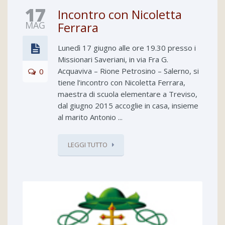
17
Incontro con Nicoletta
MAG
Ferrara
Lunedì 17 giugno alle ore 19.30 presso i
Missionari Saveriani, in via Fra G.
Acquaviva – Rione Petrosino – Salerno, si
0
tiene l’incontro con Nicoletta Ferrara,
maestra di scuola elementare a Treviso,
dal giugno 2015 accoglie in casa, insieme
al marito Antonio ...
LEGGI TUTTO