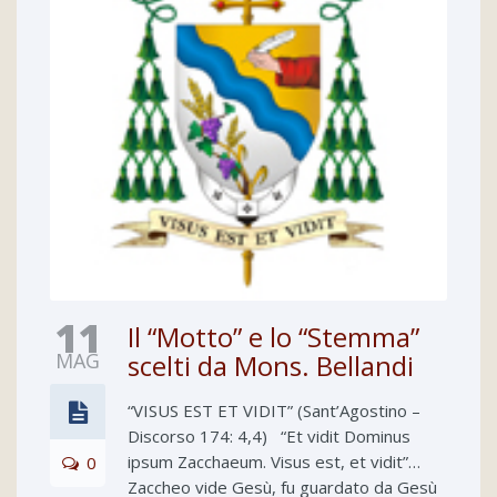
11
Il “Motto” e lo “Stemma”
MAG
scelti da Mons. Bellandi
“VISUS EST ET VIDIT” (Sant’Agostino –
Discorso 174: 4,4) “Et vidit Dominus
ipsum Zacchaeum. Visus est, et vidit”…
0
Zaccheo vide Gesù, fu guardato da Gesù