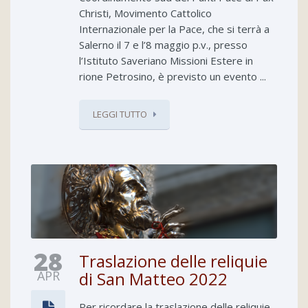
Christi, Movimento Cattolico
Internazionale per la Pace, che si terrà a
Salerno il 7 e l’8 maggio p.v., presso
l’Istituto Saveriano Missioni Estere in
rione Petrosino, è previsto un evento ...
LEGGI TUTTO
28
Traslazione delle reliquie
APR
di San Matteo 2022
Per ricordare la traslazione delle reliquie