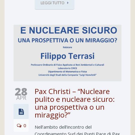
LEGGI TUTTO
28
Pax Christi – “Nucleare
APR
pulito e nucleare sicuro:
una prospettiva o un
miraggio?”
0
Nell’ambito dell’incontro del
Coordinamento Sud dei Punti Pace di Pax