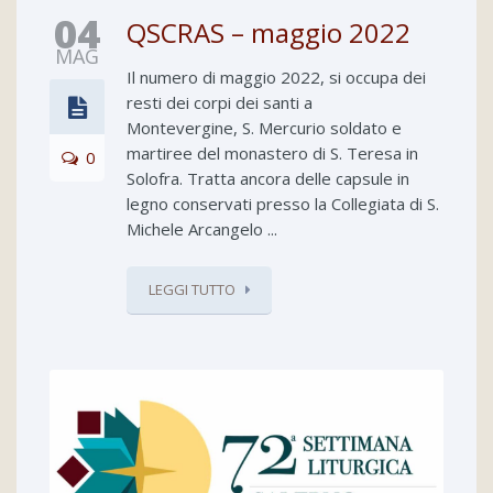
04
QSCRAS – maggio 2022
MAG
Il numero di maggio 2022, si occupa dei
resti dei corpi dei santi a
Montevergine, S. Mercurio soldato e
martiree del monastero di S. Teresa in
0
Solofra. Tratta ancora delle capsule in
legno conservati presso la Collegiata di S.
Michele Arcangelo ...
LEGGI TUTTO