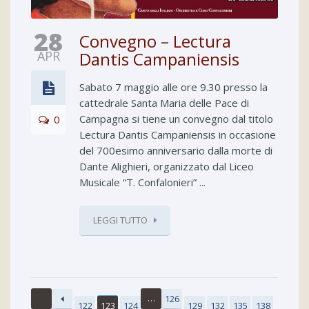
28
Convegno – Lectura
APR
Dantis Campaniensis
Sabato 7 maggio alle ore 9.30 presso la
cattedrale Santa Maria delle Pace di
Campagna si tiene un convegno dal titolo
0
Lectura Dantis Campaniensis in occasione
del 700esimo anniversario dalla morte di
Dante Alighieri, organizzato dal Liceo
Musicale “T. Confalonieri” ...
LEGGI TUTTO
…
126
122
123
124
129
132
135
138