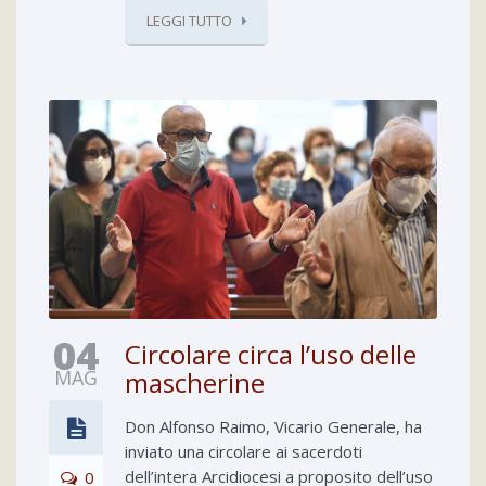
LEGGI TUTTO
04
Circolare circa l’uso delle
MAG
mascherine
Don Alfonso Raimo, Vicario Generale, ha
inviato una circolare ai sacerdoti
dell’intera Arcidiocesi a proposito dell’uso
0