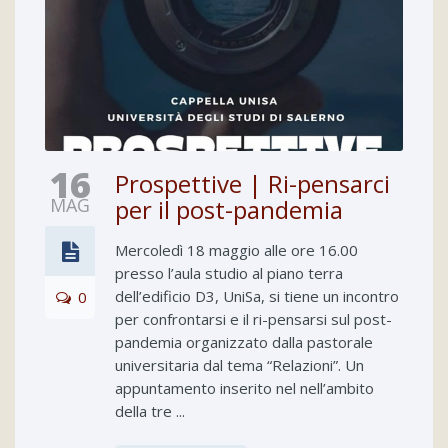
16
Prospettive | Ri-pensarci
MAG
per il post-pandemia
Mercoledì 18 maggio alle ore 16.00
presso l’aula studio al piano terra
dell’edificio D3, UniSa, si tiene un incontro
0
per confrontarsi e il ri-pensarsi sul post-
pandemia organizzato dalla pastorale
universitaria dal tema “Relazioni”. Un
appuntamento inserito nel nell’ambito
della tre ...