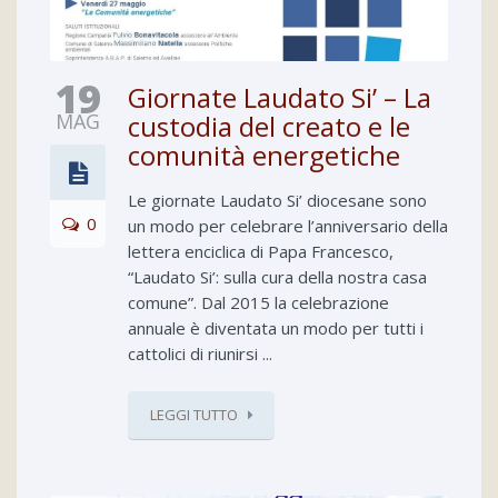
19
Giornate Laudato Si’ – La
MAG
custodia del creato e le
comunità energetiche
Le giornate Laudato Si’ diocesane sono
0
un modo per celebrare l’anniversario della
lettera enciclica di Papa Francesco,
“Laudato Si’: sulla cura della nostra casa
comune”. Dal 2015 la celebrazione
annuale è diventata un modo per tutti i
cattolici di riunirsi ...
LEGGI TUTTO