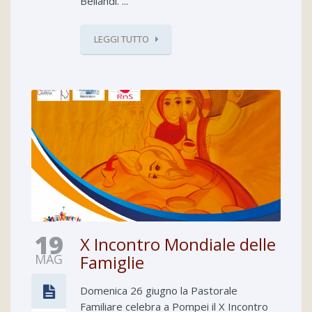
Bellandi. ...
LEGGI TUTTO
19
X Incontro Mondiale delle
MAG
Famiglie
Domenica 26 giugno la Pastorale
Familiare celebra a Pompei il X Incontro