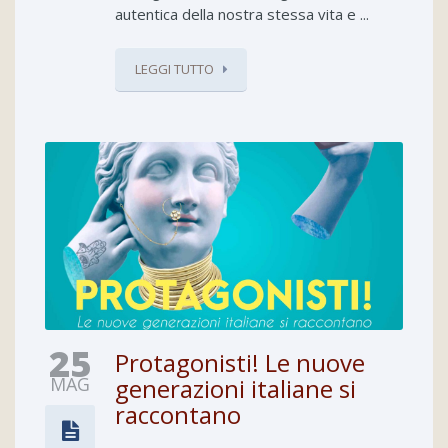
autentica della nostra stessa vita e ...
LEGGI TUTTO
25
Protagonisti! Le nuove
MAG
generazioni italiane si
raccontano