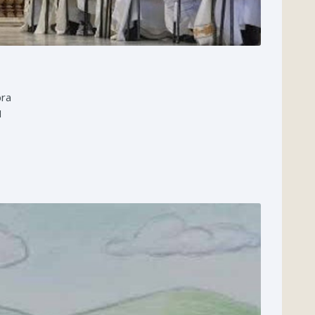
bra
I