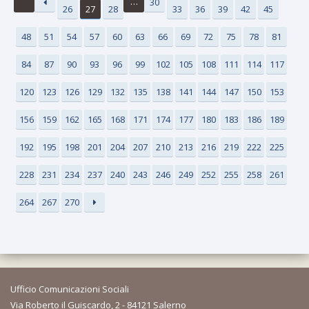
…
30
26
27
28
33
36
39
42
45
48
51
54
57
60
63
66
69
72
75
78
81
84
87
90
93
96
99
102
105
108
111
114
117
120
123
126
129
132
135
138
141
144
147
150
153
156
159
162
165
168
171
174
177
180
183
186
189
192
195
198
201
204
207
210
213
216
219
222
225
228
231
234
237
240
243
246
249
252
255
258
261
264
267
270
Ufficio Comunicazioni Sociali
Via Roberto il Guiscardo, 2 - 84121 Salerno