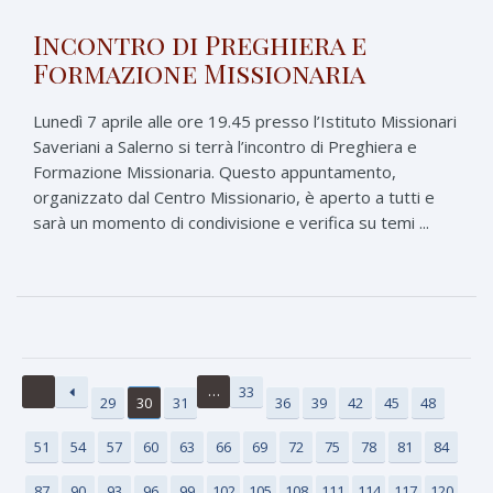
Incontro di Preghiera e
Formazione Missionaria
Lunedì 7 aprile alle ore 19.45 presso l’Istituto Missionari
Saveriani a Salerno si terrà l’incontro di Preghiera e
Formazione Missionaria. Questo appuntamento,
organizzato dal Centro Missionario, è aperto a tutti e
sarà un momento di condivisione e verifica su temi ...
…
33
29
30
31
36
39
42
45
48
51
54
57
60
63
66
69
72
75
78
81
84
87
90
93
96
99
102
105
108
111
114
117
120