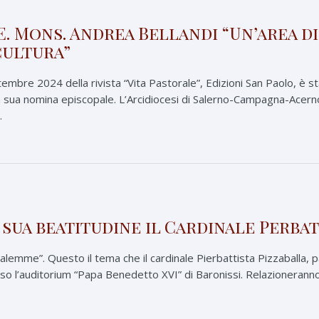
.E. Mons. Andrea Bellandi “Un’area d
 cultura”
mbre 2024 della rivista “Vita Pastorale”, Edizioni San Paolo, è st
la sua nomina episcopale. L’Arcidiocesi di Salerno-Campagna-Acern
.
sua beatitudine il Cardinale Perbat
lemme”. Questo il tema che il cardinale Pierbattista Pizzaballa, 
so l’auditorium “Papa Benedetto XVI” di Baronissi. Relazioneranno tr