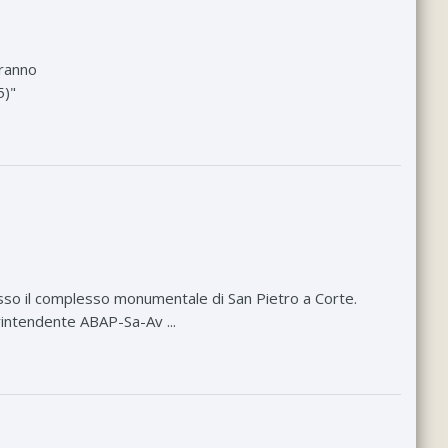
eranno
5)"
sso il complesso monumentale di San Pietro a Corte.
printendente ABAP-Sa-Av ...