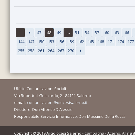
…
47
48
49
51
54
57
60
63
66
144
147
150
153
156
159
162
165
168
171
174
177
255
258
261
264
267
270
Ufficio Comunicazioni Sociali
Via Roberto il Guiscardo, 2 - 84121 Salerno
e-mail:
comunicazioni@diocesisalerno.it
Direttore: Don Alfonso D'Alessio
Responsabile Servizio Informatico: Don Massimo Della Rocca
Copyright © 2019 Arcidiocesi Salerno - Campagna - Acerno. All righ