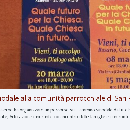
odale alla comunità parrocchiale di San 
Salerno ha organizzato un percorso sul Cammino Sinodale dal titolo
rante, Adorazione itinerante con incontro delle famiglie e confron