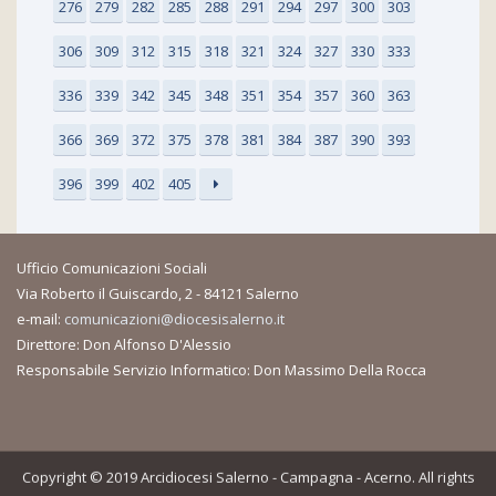
276
279
282
285
288
291
294
297
300
303
306
309
312
315
318
321
324
327
330
333
336
339
342
345
348
351
354
357
360
363
366
369
372
375
378
381
384
387
390
393
396
399
402
405
Ufficio Comunicazioni Sociali
Via Roberto il Guiscardo, 2 - 84121 Salerno
e-mail:
comunicazioni@diocesisalerno.it
Direttore: Don Alfonso D'Alessio
Responsabile Servizio Informatico: Don Massimo Della Rocca
Copyright © 2019 Arcidiocesi Salerno - Campagna - Acerno. All rights