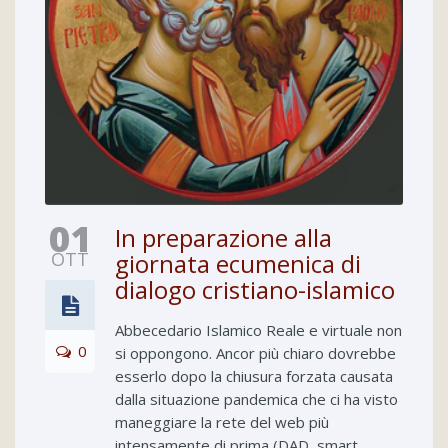
01
In preparazione alla
OTT
giornata ecumenica di
dialogo cristiano-islamico
Abbecedario Islamico Reale e virtuale non
0
si oppongono. Ancor più chiaro dovrebbe
esserlo dopo la chiusura forzata causata
dalla situazione pandemica che ci ha visto
maneggiare la rete del web più
intensamente di prima (DAD, smart