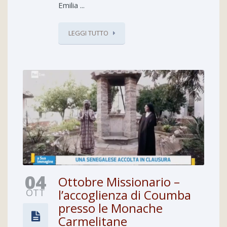
Emilia ...
LEGGI TUTTO
04
Ottobre Missionario –
OTT
l’accoglienza di Coumba
presso le Monache
Carmelitane