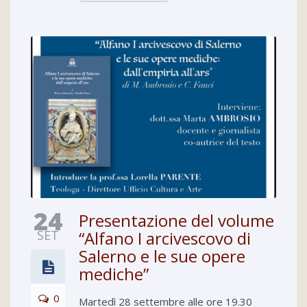
24
Presentazione del volume
SET
“Alfano I arcivescovo di
Salerno e le sue opere
mediche”
0
Martedì 28 settembre alle ore 19.30