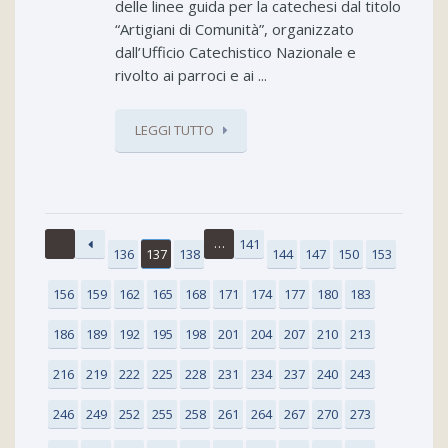
delle linee guida per la catechesi dal titolo
“Artigiani di Comunità”, organizzato
dall’Ufficio Catechistico Nazionale e
rivolto ai parroci e ai ...
LEGGI TUTTO
…
141
136
137
138
144
147
150
153
156
159
162
165
168
171
174
177
180
183
186
189
192
195
198
201
204
207
210
213
216
219
222
225
228
231
234
237
240
243
246
249
252
255
258
261
264
267
270
273