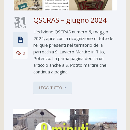
31
QSCRAS – giugno 2024
MAG
L’edizione QSCRAS numero 6, maggio
2024, apre con la ricognizione di tutte le
reliquie presenti nel territorio della
parrocchia S. Laviero Martire in Tito,
0
Potenza. La prima pagina dedica un
articolo anche a S. Potito martire che
continua a pagina ...
LEGGI TUTTO