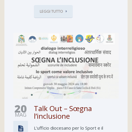
LEGGI TUTTO
20
Talk Out – Sœgna
MAG
l’inclusione
L’ufficio diocesano per lo Sport e il