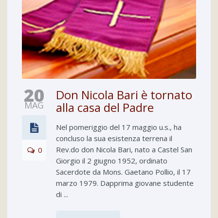
20
Don Nicola Bari è tornato
MAG
alla casa del Padre
Nel pomeriggio del 17 maggio u.s., ha
concluso la sua esistenza terrena il
Rev.do don Nicola Bari, nato a Castel San
0
Giorgio il 2 giugno 1952, ordinato
Sacerdote da Mons. Gaetano Pollio, il 17
marzo 1979. Dapprima giovane studente
di ...