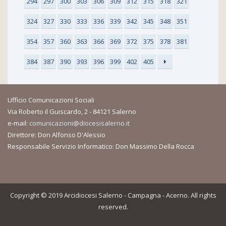
294
297
300
303
306
309
312
315
318
321
324
327
330
333
336
339
342
345
348
351
354
357
360
363
366
369
372
375
378
381
384
387
390
393
396
399
402
405
Ufficio Comunicazioni Sociali
Via Roberto il Guiscardo, 2 - 84121 Salerno
e-mail:
comunicazioni@diocesisalerno.it
Direttore: Don Alfonso D'Alessio
Responsabile Servizio Informatico: Don Massimo Della Rocca
Copyright © 2019 Arcidiocesi Salerno - Campagna - Acerno. All rights
reserved.