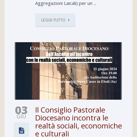
Aggregazioni Laicali) per un ...
LEGGI TUTTO
03
Il Consiglio Pastorale
GIU
Diocesano incontra le
realtà sociali, economiche
e culturali