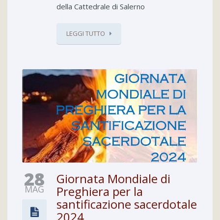
della Cattedrale di Salerno
LEGGI TUTTO
28
Giornata Mondiale di
MAG
Preghiera per la
santificazione sacerdotale
2024