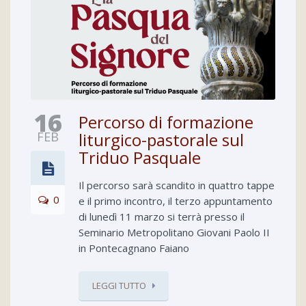
16
Percorso di formazione
FEB
liturgico-pastorale sul
Triduo Pasquale
Il percorso sarà scandito in quattro tappe
0
e il primo incontro, il terzo appuntamento
di lunedì 11 marzo si terrà presso il
Seminario Metropolitano Giovani Paolo II
in Pontecagnano Faiano
LEGGI TUTTO