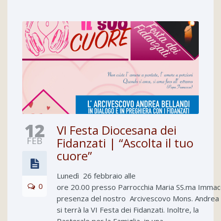
12
VI Festa Diocesana dei
FEB
Fidanzati | “Ascolta il tuo
cuore”
Lunedì 26 febbraio alle
0
ore 20.00 presso Parrocchia Maria SS.ma Immaco
presenza del nostro Arcivescovo Mons. Andrea 
si terrà la VI Festa dei Fidanzati. Inoltre, la