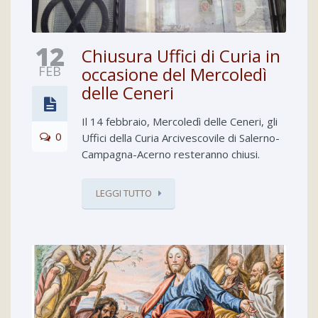
12
Chiusura Uffici di Curia in
FEB
occasione del Mercoledì
delle Ceneri
Il 14 febbraio, Mercoledì delle Ceneri, gli
0
Uffici della Curia Arcivescovile di Salerno-
Campagna-Acerno resteranno chiusi.
LEGGI TUTTO