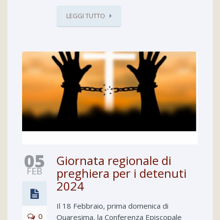
LEGGI TUTTO
05
Giornata regionale di
FEB
preghiera per i detenuti
2024
Il 18 Febbraio, prima domenica di
0
Quaresima, la Conferenza Episcopale