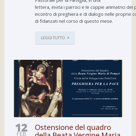
Pastorale per la Famiglia, in una
lettera, invita i parroci e le coppie animatrici d
incontro di preghiera e di dialogo nelle proprie 
di fidanzati nel corso di questo mese.
LEGGI TUTTO
12
Ostensione del quadro
FEB
della Beata Vergine Maria