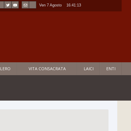
Ven 7 Agosto
----
16:41:14
LERO
VITA CONSACRATA
LAICI
ENTI