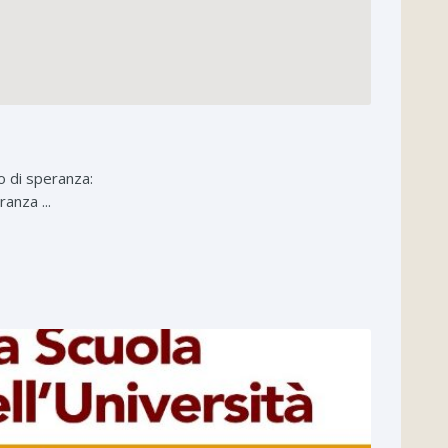
o di speranza:
anza ...