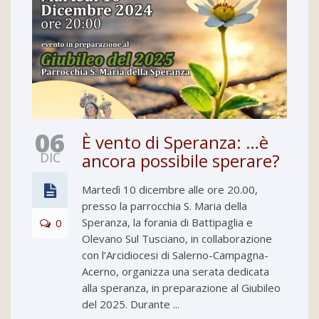
06
È vento di Speranza: …è
DIC
ancora possibile sperare?
Martedì 10 dicembre alle ore 20.00,
presso la parrocchia S. Maria della
Speranza, la forania di Battipaglia e
0
Olevano Sul Tusciano, in collaborazione
con l’Arcidiocesi di Salerno-Campagna-
Acerno, organizza una serata dedicata
alla speranza, in preparazione al Giubileo
del 2025. Durante ...