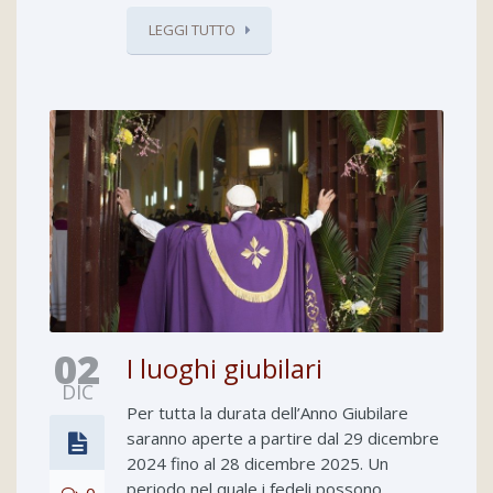
LEGGI TUTTO
02
I luoghi giubilari
DIC
Per tutta la durata dell’Anno Giubilare
saranno aperte a partire dal 29 dicembre
2024 fino al 28 dicembre 2025. Un
periodo nel quale i fedeli possono
0