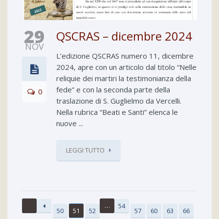
29
QSCRAS – dicembre 2024
NOV
L’edizione QSCRAS numero 11, dicembre
2024, apre con un articolo dal titolo “Nelle
reliquie dei martiri la testimonianza della
fede” e con la seconda parte della
0
traslazione di S. Guglielmo da Vercelli.
Nella rubrica “Beati e Santi” elenca le
nuove ...
LEGGI TUTTO
…
54
50
51
52
57
60
63
66