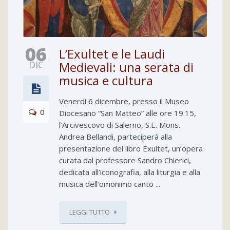
06
L’Exultet e le Laudi
DIC
Medievali: una serata di
musica e cultura
Venerdì 6 dicembre, presso il Museo
0
Diocesano “San Matteo” alle ore 19.15,
l’Arcivescovo di Salerno, S.E. Mons.
Andrea Bellandi, parteciperà alla
presentazione del libro Exultet, un’opera
curata dal professore Sandro Chierici,
dedicata all’iconografia, alla liturgia e alla
musica dell’omonimo canto ...
LEGGI TUTTO