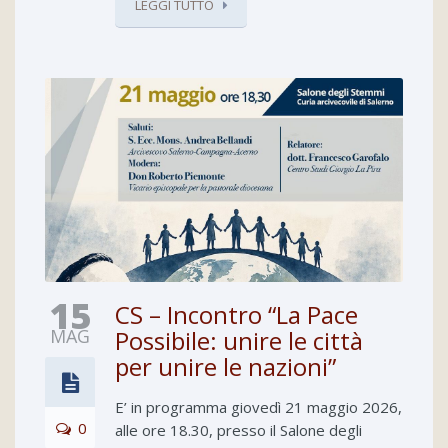
LEGGI TUTTO
15
CS – Incontro “La Pace
MAG
Possibile: unire le città
per unire le nazioni”
E’ in programma giovedì 21 maggio 2026,
0
alle ore 18.30, presso il Salone degli