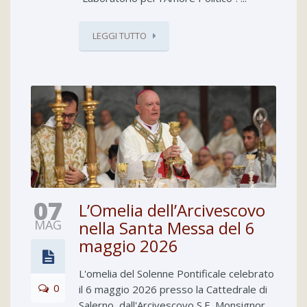
LEGGI TUTTO
07
L’Omelia dell’Arcivescovo
MAG
nella Santa Messa del 6
maggio 2026
L'omelia del Solenne Pontificale celebrato
0
il 6 maggio 2026 presso la Cattedrale di
Salerno, dall'Arcivescovo S.E. Monsignor