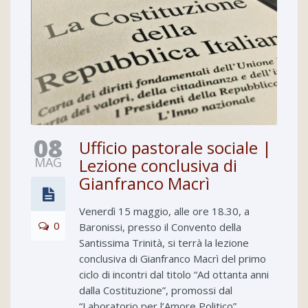
08
Ufficio pastorale sociale |
MAG
Lezione conclusiva di
Gianfranco Macrì
Venerdì 15 maggio, alle ore 18.30, a
0
Baronissi, presso il Convento della
Santissima Trinità, si terrà la lezione
conclusiva di Gianfranco Macrì del primo
ciclo di incontri dal titolo “Ad ottanta anni
dalla Costituzione”, promossi dal
“Laboratorio per l’Amore Politico”. ...