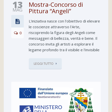
13
Mostra-Concorso di
MAG
Pittura “Angeli”
L'iniziativa nasce con l'obiettivo di elevare
le coscienze attraverso l'Arte,
riscoprendo la figura degli Angeli come
0
messaggeri di bellezza, verità e bene. Il
concorso invita gli artisti a esplorare il
legame profondo tra il visibile e l'invisibile
LEGGI TUTTO