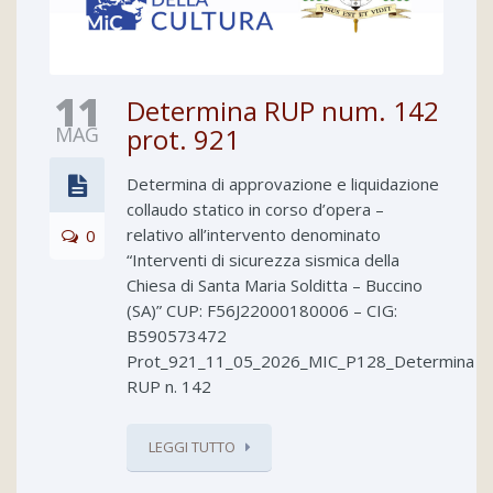
11
Determina RUP num. 142
MAG
prot. 921
Determina di approvazione e liquidazione
collaudo statico in corso d’opera –
relativo all’intervento denominato
0
“Interventi di sicurezza sismica della
Chiesa di Santa Maria Solditta – Buccino
(SA)” CUP: F56J22000180006 – CIG:
B590573472
Prot_921_11_05_2026_MIC_P128_Determina
RUP n. 142
LEGGI TUTTO