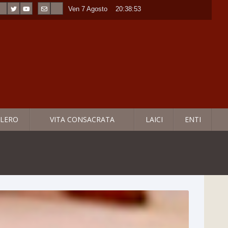
Ven 7 Agosto
----
20:38:55
LERO
VITA CONSACRATA
LAICI
ENTI