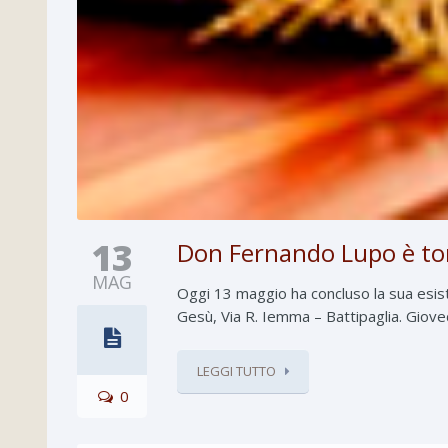
13
Don Fernando Lupo è tor
MAG
Oggi 13 maggio ha concluso la sua esis
Gesù, Via R. Iemma – Battipaglia. Gioved
LEGGI TUTTO
0