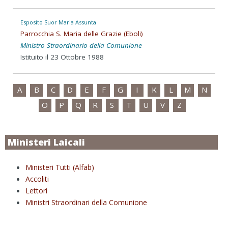
Esposito Suor Maria Assunta
Parrocchia S. Maria delle Grazie (Eboli)
Ministro Straordinario della Comunione
Istituito il 23 Ottobre 1988
A
B
C
D
E
F
G
I
K
L
M
N
O
P
Q
R
S
T
U
V
Z
Ministeri Laicali
Ministeri Tutti (Alfab)
Accoliti
Lettori
Ministri Straordinari della Comunione