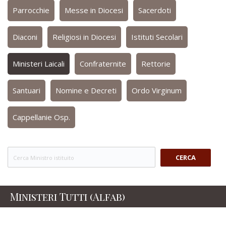
Parrocchie
Messe in Diocesi
Sacerdoti
Diaconi
Religiosi in Diocesi
Istituti Secolari
Ministeri Laicali
Confraternite
Rettorie
Santuari
Nomine e Decreti
Ordo Virginum
Cappellanie Osp.
CERCA
Ministeri Tutti (Alfab)