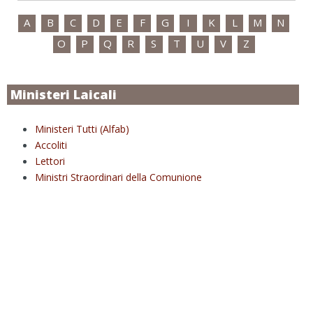
A
B
C
D
E
F
G
I
K
L
M
N
O
P
Q
R
S
T
U
V
Z
Ministeri Laicali
Ministeri Tutti (Alfab)
Accoliti
Lettori
Ministri Straordinari della Comunione