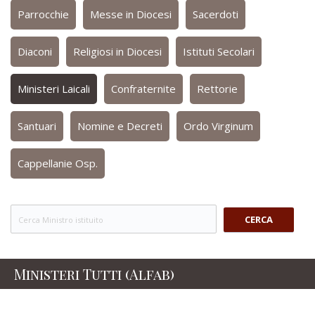
Parrocchie
Messe in Diocesi
Sacerdoti
Diaconi
Religiosi in Diocesi
Istituti Secolari
Ministeri Laicali
Confraternite
Rettorie
Santuari
Nomine e Decreti
Ordo Virginum
Cappellanie Osp.
CERCA
Ministeri Tutti (Alfab)