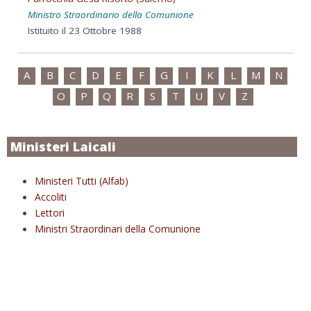
Ministro Straordinario della Comunione
Istituito il 23 Ottobre 1988
A
B
C
D
E
F
G
I
K
L
M
N
O
P
Q
R
S
T
U
V
Z
Ministeri Laicali
Ministeri Tutti (Alfab)
Accoliti
Lettori
Ministri Straordinari della Comunione