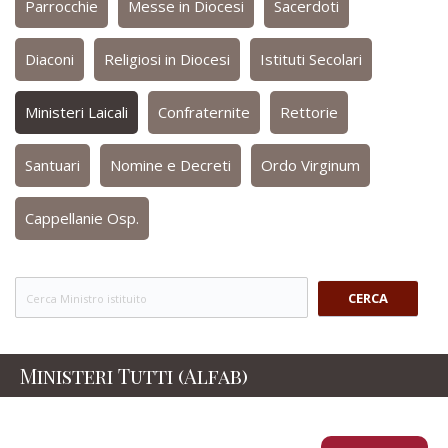
Parrocchie
Messe in Diocesi
Sacerdoti
Diaconi
Religiosi in Diocesi
Istituti Secolari
Ministeri Laicali
Confraternite
Rettorie
Santuari
Nomine e Decreti
Ordo Virginum
Cappellanie Osp.
CERCA
Ministeri Tutti (Alfab)