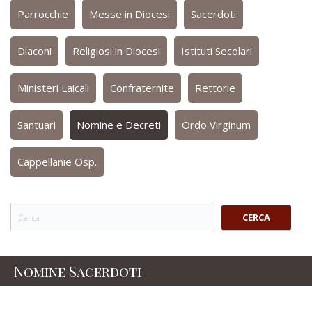
Parrocchie
Messe in Diocesi
Sacerdoti
Diaconi
Religiosi in Diocesi
Istituti Secolari
Ministeri Laicali
Confraternite
Rettorie
Santuari
Nomine e Decreti
Ordo Virginum
Cappellanie Osp.
CERCA
Nomine Sacerdoti