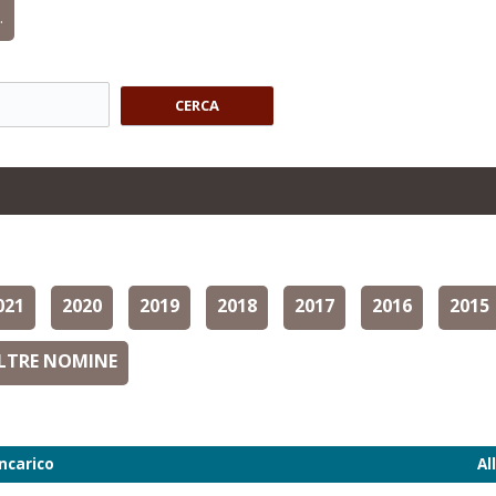
.
CERCA
021
2020
2019
2018
2017
2016
2015
LTRE NOMINE
Incarico
Al