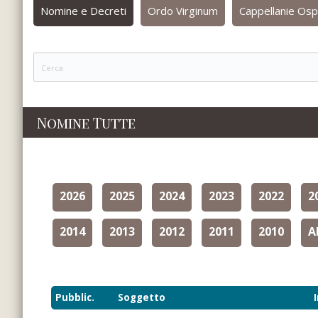
Nomine e Decreti
Ordo Virginum
Cappellanie Osp
Nomine Tutte
2026
2025
2024
2023
2022
2
2014
2013
2012
2011
2010
A
Pubblic.
Soggetto