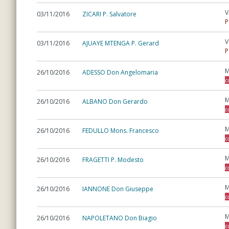
V
03/11/2016
ZICARI P. Salvatore
P
V
03/11/2016
AJUAYE MTENGA P. Gerard
P
M
26/10/2016
ADESSO Don Angelomaria
c
M
26/10/2016
ALBANO Don Gerardo
c
M
26/10/2016
FEDULLO Mons. Francesco
c
M
26/10/2016
FRAGETTI P. Modesto
c
M
26/10/2016
IANNONE Don Giuseppe
c
M
26/10/2016
NAPOLETANO Don Biagio
c