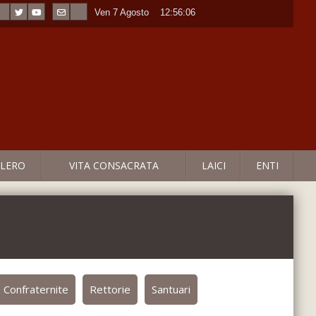
Ven 7 Agosto
----
12:56:07
LERO
VITA CONSACRATA
LAICI
ENTI
Confraternite
Rettorie
Santuari