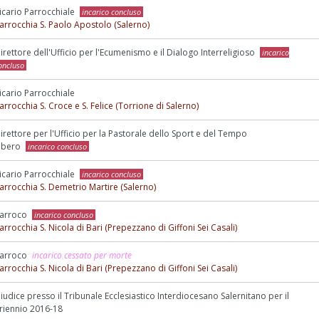
icario Parrocchiale
incarico concluso
arrocchia S. Paolo Apostolo (Salerno)
irettore dell'Ufficio per l'Ecumenismo e il Dialogo Interreligioso
incarico
oncluso
icario Parrocchiale
arrocchia S. Croce e S. Felice (Torrione di Salerno)
irettore per l'Ufficio per la Pastorale dello Sport e del Tempo
ibero
incarico concluso
icario Parrocchiale
incarico concluso
arrocchia S. Demetrio Martire (Salerno)
arroco
incarico concluso
arrocchia S. Nicola di Bari (Prepezzano di Giffoni Sei Casali)
arroco
incarico cessato per morte
arrocchia S. Nicola di Bari (Prepezzano di Giffoni Sei Casali)
iudice presso il Tribunale Ecclesiastico Interdiocesano Salernitano per il
riennio 2016-18