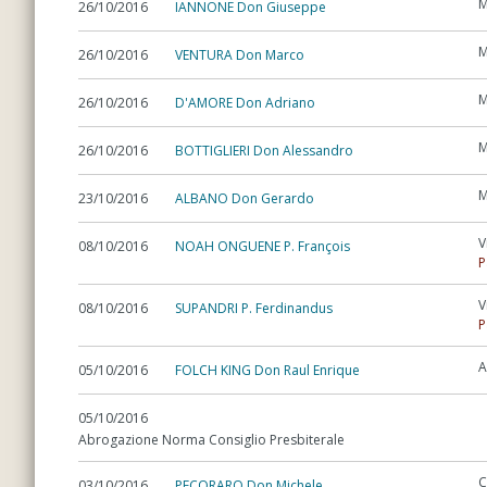
M
26/10/2016
IANNONE Don Giuseppe
M
26/10/2016
VENTURA Don Marco
M
26/10/2016
D'AMORE Don Adriano
M
26/10/2016
BOTTIGLIERI Don Alessandro
M
23/10/2016
ALBANO Don Gerardo
V
08/10/2016
NOAH ONGUENE P. François
P
V
08/10/2016
SUPANDRI P. Ferdinandus
P
A
05/10/2016
FOLCH KING Don Raul Enrique
05/10/2016
Abrogazione Norma Consiglio Presbiterale
C
03/10/2016
PECORARO Don Michele