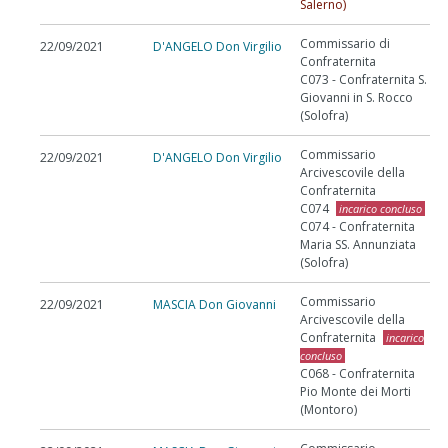
Salerno)
Commissario di
22/09/2021
D'ANGELO Don Virgilio
Confraternita
C073 - Confraternita S.
Giovanni in S. Rocco
(Solofra)
Commissario
22/09/2021
D'ANGELO Don Virgilio
Arcivescovile della
Confraternita
C074
incarico concluso
C074 - Confraternita
Maria SS. Annunziata
(Solofra)
Commissario
22/09/2021
MASCIA Don Giovanni
Arcivescovile della
Confraternita
incarico
concluso
C068 - Confraternita
Pio Monte dei Morti
(Montoro)