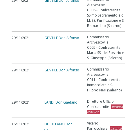
29/11/2021
GENTILE Don Alfonso
Arcivescovile
C006 - Confraternita
SS.mo Sacramento e di
M. SS. Purificazione e S.
Bernardino (Salerno)
Commissario
29/11/2021
GENTILE Don Alfonso
Arcivescovile
C005 - Confraternita
Maria SS. del Rosario e
S. Giuseppe (Salerno)
Commissario
29/11/2021
GENTILE Don Alfonso
Arcivescovile
C011 - Confraternita
Immacolata e S.
Filippo Neri (Salerno)
Direttore Ufficio
29/11/2021
LANDI Don Gaetano
Confraternite
incarico
concluso
Vicario
16/11/2021
DE STEFANO Don
Parrocchiale
incarico