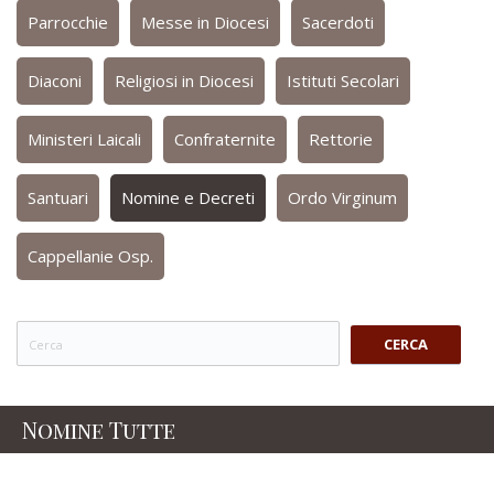
Parrocchie
Messe in Diocesi
Sacerdoti
Diaconi
Religiosi in Diocesi
Istituti Secolari
Ministeri Laicali
Confraternite
Rettorie
Santuari
Nomine e Decreti
Ordo Virginum
Cappellanie Osp.
CERCA
Nomine Tutte