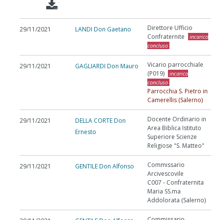
Direttore Ufficio
29/11/2021
LANDI Don Gaetano
Confraternite
incarico
concluso
Vicario parrocchiale
29/11/2021
GAGLIARDI Don Mauro
(P019)
incarico
concluso
Parrocchia S. Pietro in
Camerellis (Salerno)
Docente Ordinario in
29/11/2021
DELLA CORTE Don
Area Biblica Istituto
Ernesto
Superiore Scienze
Religiose "S. Matteo"
Commissario
29/11/2021
GENTILE Don Alfonso
Arcivescovile
C007 - Confraternita
Maria SS.ma
Addolorata (Salerno)
Commissario