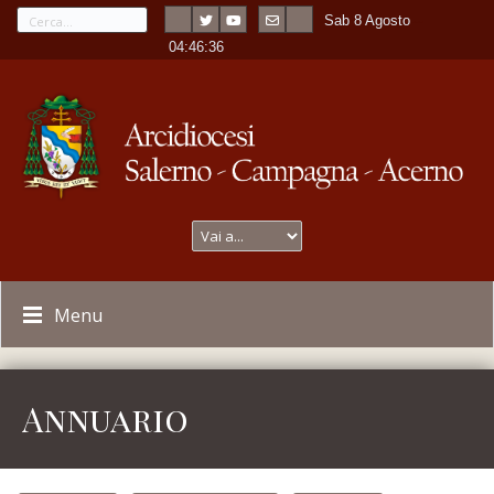
Sab 8 Agosto
---
-
04:46:37
Menu
Annuario