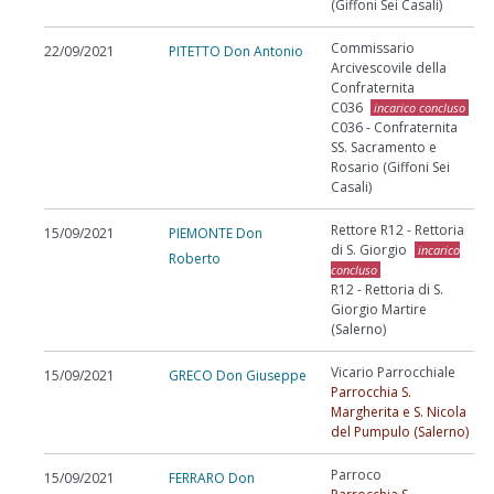
(Giffoni Sei Casali)
Commissario
22/09/2021
PITETTO Don Antonio
Arcivescovile della
Confraternita
C036
incarico concluso
C036 - Confraternita
SS. Sacramento e
Rosario (Giffoni Sei
Casali)
Rettore R12 - Rettoria
15/09/2021
PIEMONTE Don
di S. Giorgio
incarico
Roberto
concluso
R12 - Rettoria di S.
Giorgio Martire
(Salerno)
Vicario Parrocchiale
15/09/2021
GRECO Don Giuseppe
Parrocchia S.
Margherita e S. Nicola
del Pumpulo (Salerno)
Parroco
15/09/2021
FERRARO Don