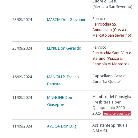
Cuore di Gesù
(Mercato San Severino)
Parroco
23/09/2024
MASCIA Don Giovanni
Parrocchia SS.
Annunziata (Costa di
Mercato San Severino)
Parroco
23/09/2024
LEPRE Don Gerardo
Parrocchia Santi Vito e
Stefano (Piazza di
Pandola di Montoro)
Cappellano Casa di
16/09/2024
MANGILI P. Franco
Cura "La Quiete"
Battista
Membro del Consiglio
11/09/2024
IANNONE Don
Presbiterale per il
Giuseppe
Quinquennio 2020-
2025
incarico concluso
Assistente Spirituale
11/09/2024
AVERSA Don Luigi
A.M.A.S.I.