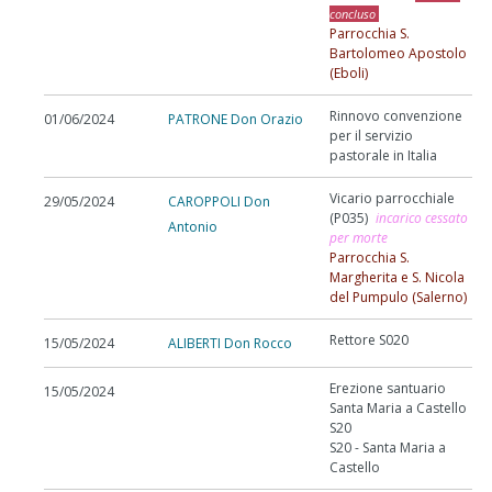
concluso
Parrocchia S.
Bartolomeo Apostolo
(Eboli)
Rinnovo convenzione
01/06/2024
PATRONE Don Orazio
per il servizio
pastorale in Italia
Vicario parrocchiale
29/05/2024
CAROPPOLI Don
(P035)
incarico cessato
Antonio
per morte
Parrocchia S.
Margherita e S. Nicola
del Pumpulo (Salerno)
Rettore S020
15/05/2024
ALIBERTI Don Rocco
Erezione santuario
15/05/2024
Santa Maria a Castello
S20
S20 - Santa Maria a
Castello