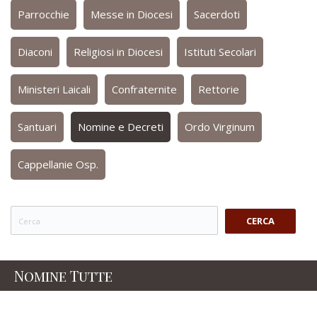
Parrocchie
Messe in Diocesi
Sacerdoti
Diaconi
Religiosi in Diocesi
Istituti Secolari
Ministeri Laicali
Confraternite
Rettorie
Santuari
Nomine e Decreti
Ordo Virginum
Cappellanie Osp.
CERCA
Nomine Tutte