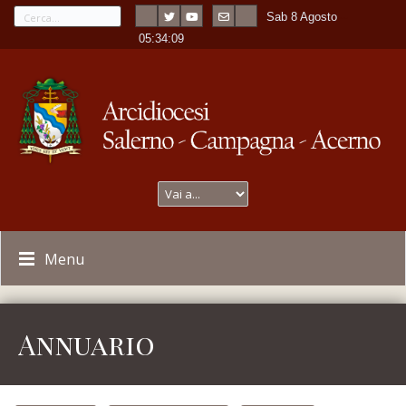
Sab 8 Agosto
---
-
05:34:10
Menu
Annuario