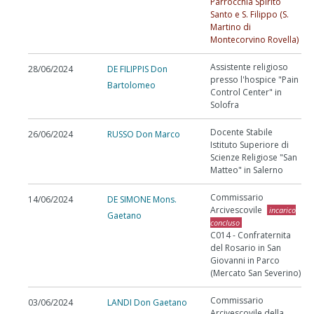
Parrocchia Spirito
Santo e S. Filippo (S.
Martino di
Montecorvino Rovella)
Assistente religioso
28/06/2024
DE FILIPPIS Don
presso l'hospice "Pain
Bartolomeo
Control Center" in
Solofra
Docente Stabile
26/06/2024
RUSSO Don Marco
Istituto Superiore di
Scienze Religiose "San
Matteo" in Salerno
Commissario
14/06/2024
DE SIMONE Mons.
Arcivescovile
incarico
Gaetano
concluso
C014 - Confraternita
del Rosario in San
Giovanni in Parco
(Mercato San Severino)
Commissario
03/06/2024
LANDI Don Gaetano
Arcivescovile della