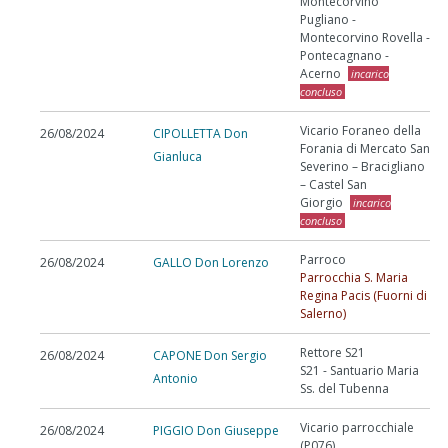
Montecorvino
Pugliano -
Montecorvino Rovella -
Pontecagnano -
Acerno
incarico
concluso
Vicario Foraneo della
26/08/2024
CIPOLLETTA Don
Forania di Mercato San
Gianluca
Severino – Bracigliano
– Castel San
Giorgio
incarico
concluso
Parroco
26/08/2024
GALLO Don Lorenzo
Parrocchia S. Maria
Regina Pacis (Fuorni di
Salerno)
Rettore S21
26/08/2024
CAPONE Don Sergio
S21 - Santuario Maria
Antonio
Ss. del Tubenna
Vicario parrocchiale
26/08/2024
PIGGIO Don Giuseppe
(P076)