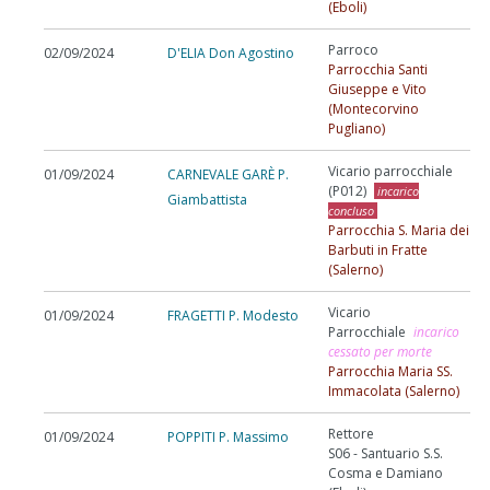
(Eboli)
Parroco
02/09/2024
D'ELIA Don Agostino
Parrocchia Santi
Giuseppe e Vito
(Montecorvino
Pugliano)
Vicario parrocchiale
01/09/2024
CARNEVALE GARÈ P.
(P012)
incarico
Giambattista
concluso
Parrocchia S. Maria dei
Barbuti in Fratte
(Salerno)
Vicario
01/09/2024
FRAGETTI P. Modesto
Parrocchiale
incarico
cessato per morte
Parrocchia Maria SS.
Immacolata (Salerno)
Rettore
01/09/2024
POPPITI P. Massimo
S06 - Santuario S.S.
Cosma e Damiano