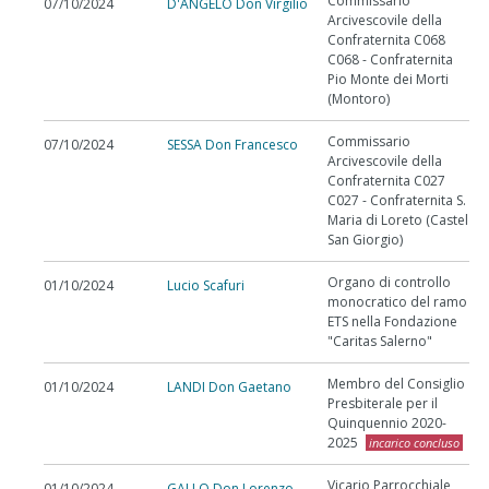
Commissario
07/10/2024
D'ANGELO Don Virgilio
Arcivescovile della
Confraternita C068
C068 - Confraternita
Pio Monte dei Morti
(Montoro)
Commissario
07/10/2024
SESSA Don Francesco
Arcivescovile della
Confraternita C027
C027 - Confraternita S.
Maria di Loreto (Castel
San Giorgio)
Organo di controllo
01/10/2024
Lucio Scafuri
monocratico del ramo
ETS nella Fondazione
"Caritas Salerno"
Membro del Consiglio
01/10/2024
LANDI Don Gaetano
Presbiterale per il
Quinquennio 2020-
2025
incarico concluso
Vicario Parrocchiale
01/10/2024
GALLO Don Lorenzo