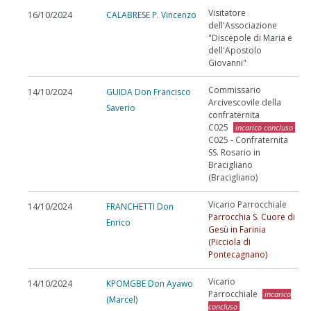
Visitatore
16/10/2024
CALABRESE P. Vincenzo
dell'Associazione
"Discepole di Maria e
dell'Apostolo
Giovanni"
Commissario
14/10/2024
GUIDA Don Francisco
Arcivescovile della
Saverio
confraternita
C025
incarico concluso
C025 - Confraternita
SS. Rosario in
Bracigliano
(Bracigliano)
Vicario Parrocchiale
14/10/2024
FRANCHETTI Don
Parrocchia S. Cuore di
Enrico
Gesù in Farinia
(Picciola di
Pontecagnano)
Vicario
14/10/2024
KPOMGBE Don Ayawo
Parrocchiale
incarico
(Marcel)
concluso